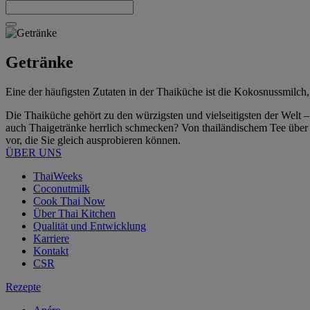
Getränke
Eine der häufigsten Zutaten in der Thaiküche ist die Kokosnussmilch,
Die Thaiküche gehört zu den würzigsten und vielseitigsten der Welt
auch Thaigetränke herrlich schmecken? Von thailändischem Tee über sc
vor, die Sie gleich ausprobieren können.
ÜBER UNS
ThaiWeeks
Coconutmilk
Cook Thai Now
Über Thai Kitchen
Qualität und Entwicklung
Karriere
Kontakt
CSR
Rezepte