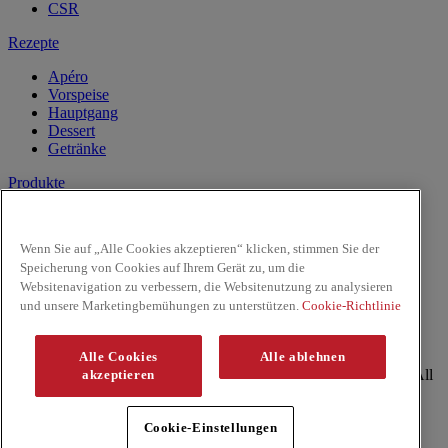
CSR
Rezepte
Apéro
Vorspeise
Hauptgang
Dessert
Getränke
Produkte
Kokosnussmilch
Pasten
Wenn Sie auf „Alle Cookies akzeptieren“ klicken, stimmen Sie der
Reis & Nudeln
Speicherung von Cookies auf Ihrem Gerät zu, um die
Kochsaucen
Websitenavigation zu verbessern, die Websitenutzung zu analysieren
Saucen
und unsere Marketingbemühungen zu unterstützen.
Cookie-Richtlinie
Facebook
Youtube
Alle Cookies
Alle ablehnen
Copyright © 2026 ThaiKitchen (McCormick & Company, Inc). All
akzeptieren
Rights Reserved
Datenschutzrichtlinie
Cookie-Einstellungen
Politique relative aux cookies