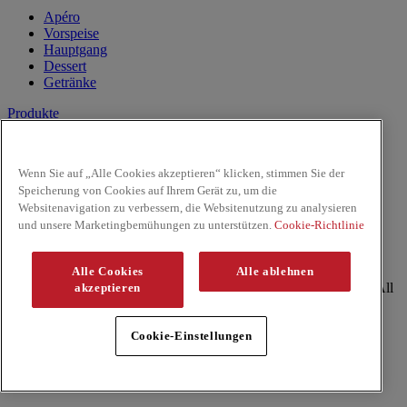
Apéro
Vorspeise
Hauptgang
Dessert
Getränke
Produkte
Kokosnussmilch
Pasten
Wenn Sie auf „Alle Cookies akzeptieren“ klicken, stimmen Sie der
Reis & Nudeln
Speicherung von Cookies auf Ihrem Gerät zu, um die
Kochsaucen
Websitenavigation zu verbessern, die Websitenutzung zu analysieren
Saucen
und unsere Marketingbemühungen zu unterstützen.
Cookie-Richtlinie
Facebook
Youtube
Alle Cookies
Alle ablehnen
Copyright © 2026 ThaiKitchen (McCormick & Company, Inc). All
akzeptieren
Rights Reserved
Datenschutzrichtlinie
Cookie-Einstellungen
Politique relative aux cookies
Impressum
Site Map