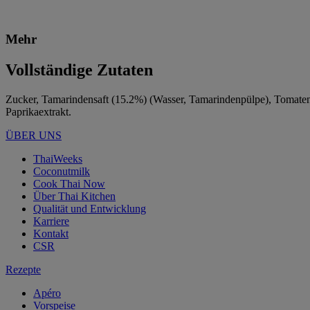
Mehr
Vollständige Zutaten
Zucker, Tamarindensaft (15.2%) (Wasser, Tamarindenpülpe), Tomatenma
Paprikaextrakt.
ÜBER UNS
ThaiWeeks
Coconutmilk
Cook Thai Now
Über Thai Kitchen
Qualität und Entwicklung
Karriere
Kontakt
CSR
Rezepte
Apéro
Vorspeise