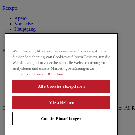
Rezepte
Apéro
Vorspeise
Hauptgang
Dessert
Getränke
Produkte
Wenn Sie auf „Alle Cookies akzeptieren“ klicken, stimmen
Sie der Speicherung von Cookies auf Ihrem Gerät zu, um die
Kokosnussmilch
Websitenavigation zu verbessern, die Websitenutzung zu
Pasten
analysieren und unsere Marketingbemühungen zu
Reis & Nudeln
unterstützen.
Cookie-Richtlinie
Kochsaucen
Saucen
Alle Cookies akzeptieren
Facebook
Youtube
Alle ablehnen
Copyright © 2026 ThaiKitchen (McCormick & Company, Inc). All R
Datenschutzrichtlinie
Cookie-Einstellungen
Politique relative aux cookies
Impressum
Site Map