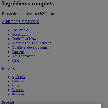
Ingrédients complets
Extrait de noix de coco (60%), eau
À PROPOS DE NOUS
ThaiWeeks
Coconutmilk
Cook Thai Now
À propos de Thai Kitchen
Qualité et développement
Carrière
Nous contacter
CSR
Recettes
Apéritifs
Entrées
Plats
Desserts
Boissons
Produits