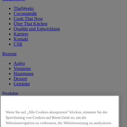
ThaiWeeks
Coconutmilk
Cook Thai Now
Über Thai Kitchen
Qualität und Entwicklung
Karriere
Kontakt
CSR
Rezepte
Apéro
Vorspeise
Hauptgang
Dessert
Getränke
Produkte
Kokosnussmilch
Pasten
Wenn Sie auf „Alle Cookies akzeptieren“ klicken, stimmen Sie der
Reis & Nudeln
Speicherung von Cookies auf Ihrem Gerät zu, um die
Kochsaucen
Websitenavigation zu verbessern, die Websitenutzung zu analysieren
Saucen