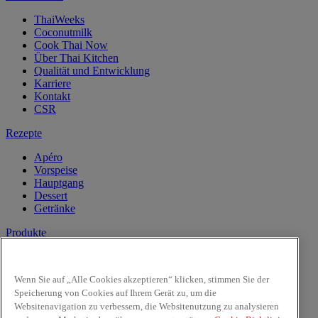
ThaiWeeks
Coconutmilk
Cook Thai Now
Über Thai Kitchen
Qualität und Entwicklung
Karriere
Kontakt
CSR
Rezepte
Apéro
Vorspeise
Hauptgang
Dessert
Getränke
Produkte
Kokosnussmilch
Pasten
Wenn Sie auf „Alle Cookies akzeptieren“ klicken, stimmen Sie der
Reis & Nudeln
Speicherung von Cookies auf Ihrem Gerät zu, um die
Kochsaucen
Websitenavigation zu verbessern, die Websitenutzung zu analysieren
Saucen