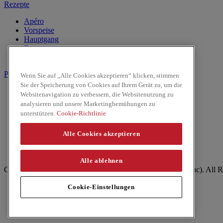
Rezepte
Apéro
Vorspeise
Hauptgang
Dessert
Getränke
Produkte
Wenn Sie auf „Alle Cookies akzeptieren“ klicken, stimmen
Sie der Speicherung von Cookies auf Ihrem Gerät zu, um die
Kokosnussmilch
Websitenavigation zu verbessern, die Websitenutzung zu
Pasten
analysieren und unsere Marketingbemühungen zu
Reis & Nudeln
unterstützen.
Cookie-Richtlinie
Kochsaucen
Saucen
Alle Cookies akzeptieren
Facebook
Youtube
Alle ablehnen
Copyright © 2026 ThaiKitchen (McCormick & Company, Inc). All R
Datenschutzrichtlinie
Cookie-Einstellungen
Politique relative aux cookies
Impressum
Site Map