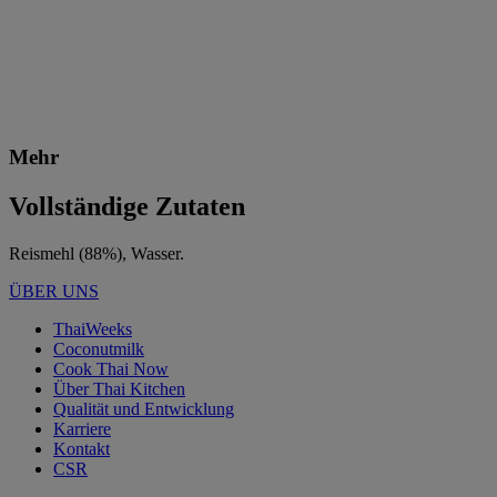
Mehr
Vollständige Zutaten
Reismehl (88%), Wasser.
ÜBER UNS
ThaiWeeks
Coconutmilk
Cook Thai Now
Über Thai Kitchen
Qualität und Entwicklung
Karriere
Kontakt
CSR