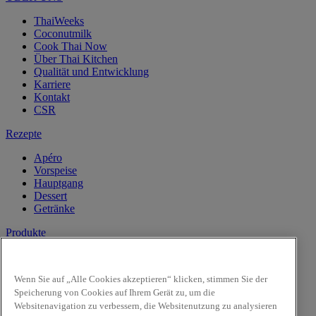
ThaiWeeks
Coconutmilk
Cook Thai Now
Über Thai Kitchen
Qualität und Entwicklung
Karriere
Kontakt
CSR
Rezepte
Apéro
Vorspeise
Hauptgang
Dessert
Getränke
Produkte
Kokosnussmilch
Pasten
Wenn Sie auf „Alle Cookies akzeptieren“ klicken, stimmen Sie der
Reis & Nudeln
Speicherung von Cookies auf Ihrem Gerät zu, um die
Kochsaucen
Websitenavigation zu verbessern, die Websitenutzung zu analysieren
Saucen