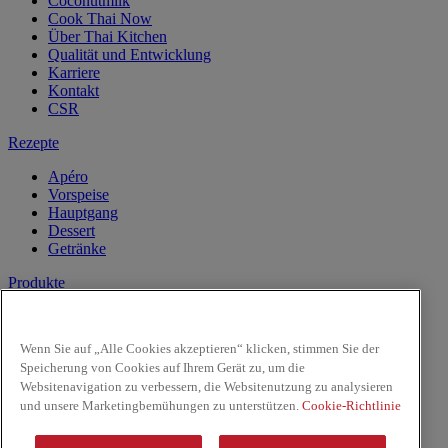
Coconutmilk
Cook Thai Now
Über Thai Kitchen
Qualität und Entwicklung
Karriere
Kontakt
CSR
Rezepte
Apéro
Vorspeise
Hauptgang
Dessert
Getränke
Produkte
Kokosnussmilch
Pasten
Wenn Sie auf „Alle Cookies akzeptieren“ klicken, stimmen Sie der
Reis & Nudeln
Speicherung von Cookies auf Ihrem Gerät zu, um die
Kochsaucen
Websitenavigation zu verbessern, die Websitenutzung zu analysieren
Saucen
und unsere Marketingbemühungen zu unterstützen.
Cookie-Richtlinie
Facebook
Youtube