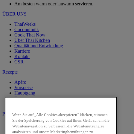
Am besten warm oder lauwarm servieren.
ÜBER UNS
ThaiWeeks
Coconutmilk
Cook Thai Now
Über Thai Kitchen
Qualität und Entwicklung
Karriere
Kontakt
CSR
Rezepte
Apéro
Vorspeise
Hauptgang
Dessert
Getränke
Produkte
Wenn Sie auf „Alle Cookies akzeptieren“ klicken, stimmen
Sie der Speicherung von Cookies auf Ihrem Gerät zu, um die
Kokosnussmilch
Websitenavigation zu verbessern, die Websitenutzung zu
Pasten
analysieren und unsere Marketingbemühungen zu