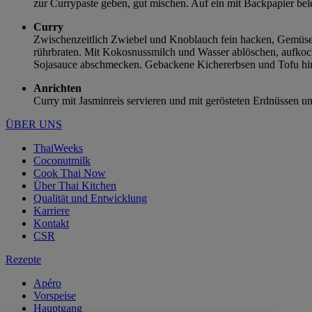
zur Currypaste geben, gut mischen. Auf ein mit Backpapier bele
Curry
Zwischenzeitlich Zwiebel und Knoblauch fein hacken, Gemüse 
rührbraten. Mit Kokosnussmilch und Wasser ablöschen, aufkoch
Sojasauce abschmecken. Gebackene Kichererbsen und Tofu hin
Anrichten
Curry mit Jasminreis servieren und mit gerösteten Erdnüssen u
ÜBER UNS
ThaiWeeks
Coconutmilk
Cook Thai Now
Über Thai Kitchen
Qualität und Entwicklung
Karriere
Kontakt
CSR
Rezepte
Apéro
Vorspeise
Hauptgang