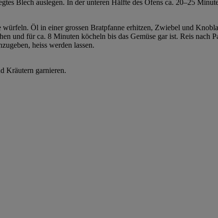
gtes Blech auslegen. In der unteren Hälfte des Ofens ca. 20–25 Minute
würfeln. Öl in einer grossen Bratpfanne erhitzen, Zwiebel und Knob
en und für ca. 8 Minuten köcheln bis das Gemüse gar ist. Reis nach P
zugeben, heiss werden lassen.
nd Kräutern garnieren.