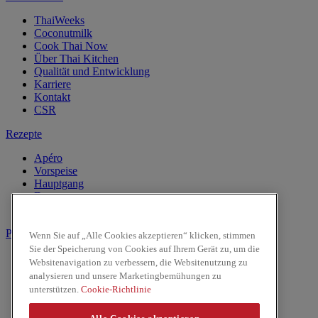
ThaiWeeks
Coconutmilk
Cook Thai Now
Über Thai Kitchen
Qualität und Entwicklung
Karriere
Kontakt
CSR
Rezepte
Apéro
Vorspeise
Hauptgang
Dessert
Getränke
Produkte
Wenn Sie auf „Alle Cookies akzeptieren“ klicken, stimmen
Sie der Speicherung von Cookies auf Ihrem Gerät zu, um die
Kokosnussmilch
Websitenavigation zu verbessern, die Websitenutzung zu
Pasten
analysieren und unsere Marketingbemühungen zu
Reis & Nudeln
unterstützen.
Cookie-Richtlinie
Kochsaucen
Saucen