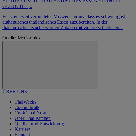
AUTHENTISCH THAILÄNDISCHES ESSEN SCHNELL
GEKOCHT |...
Es ist ein weit verbreitetes Missverständnis, dass es schwierig ist,
authentisches thailändisches Essen zuzubereiten. In der
thailändischen Küche werden Zutaten mit vier verschiedenen...
Quelle: McCormick
ÜBER UNS
ThaiWeeks
Coconutmilk
Cook Thai Now
Über Thai Kitchen
Qualität und Entwicklung
Karriere
Kontakt