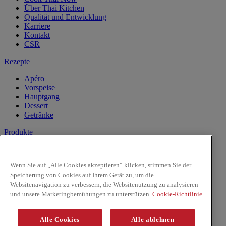
Über Thai Kitchen
Qualität und Entwicklung
Karriere
Kontakt
CSR
Rezepte
Apéro
Vorspeise
Hauptgang
Dessert
Getränke
Produkte
Kokosnussmilch
Pasten
Wenn Sie auf „Alle Cookies akzeptieren“ klicken, stimmen Sie der
Reis & Nudeln
Speicherung von Cookies auf Ihrem Gerät zu, um die
Kochsaucen
Websitenavigation zu verbessern, die Websitenutzung zu analysieren
Saucen
und unsere Marketingbemühungen zu unterstützen.
Cookie-Richtlinie
Facebook
Youtube
Alle Cookies
Alle ablehnen