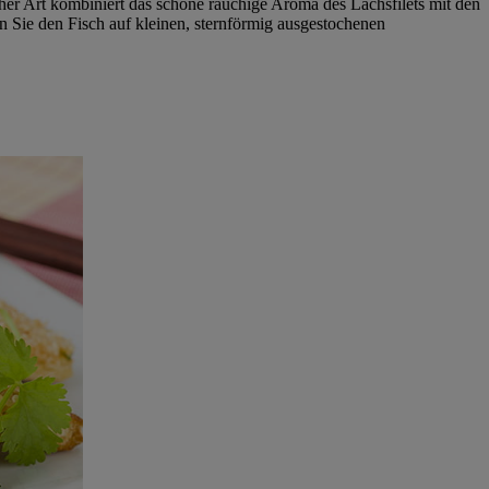
cher Art kombiniert das schöne rauchige Aroma des Lachsfilets mit den
n Sie den Fisch auf kleinen, sternförmig ausgestochenen