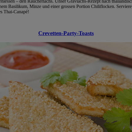
 geniessen – den Räucherlachs. Unser Gravlachs-Rezept nach thailändis
hem Basilikum, Minze und einer grossen Portion Chiliflocken. Serviere
des Thai-Canapé!
Crevetten-Party-Toasts