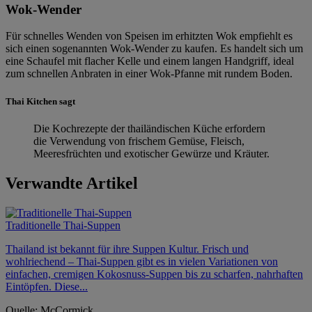
Wok-Wender
Für schnelles Wenden von Speisen im erhitzten Wok empfiehlt es
sich einen sogenannten Wok-Wender zu kaufen. Es handelt sich um
eine Schaufel mit flacher Kelle und einem langen Handgriff, ideal
zum schnellen Anbraten in einer Wok-Pfanne mit rundem Boden.
Thai Kitchen sagt
Die Kochrezepte der thailändischen Küche erfordern
die Verwendung von frischem Gemüse, Fleisch,
Meeresfrüchten und exotischer Gewürze und Kräuter.
Verwandte Artikel
Traditionelle Thai-Suppen
Thailand ist bekannt für ihre Suppen Kultur. Frisch und
wohlriechend – Thai-Suppen gibt es in vielen Variationen von
einfachen, cremigen Kokosnuss-Suppen bis zu scharfen, nahrhaften
Eintöpfen. Diese...
Quelle: McCormick