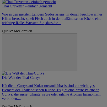
Thai Crevetten - einfach gemacht
Wie in den meisten Ländern Südostasiens, in denen feucht-warmes
Klima herrscht, spielt Fisch auch in der thailändischen Küche eine
wichtige Rolle. Wussten Sie, dass die...
Quelle: McCormick
Die Welt der Thai-Currys
Köstliche Currys auf Kokosnussmilchbasis sind ein wichtiges
Element der Thailändischen Küche. Es gibt eine breite Palette an
Currys, die süsse, pikante, saure oder salzige Aromen harmonisch
verbinden....
Quelle: McCormick