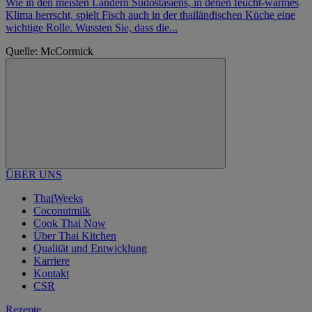
Wie in den meisten Ländern Südostasiens, in denen feucht-warmes
Klima herrscht, spielt Fisch auch in der thailändischen Küche eine
wichtige Rolle. Wussten Sie, dass die...
Quelle: McCormick
ÜBER UNS
ThaiWeeks
Coconutmilk
Cook Thai Now
Über Thai Kitchen
Qualität und Entwicklung
Karriere
Kontakt
CSR
Rezepte