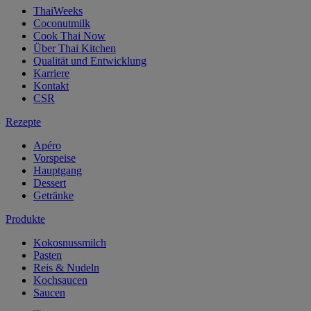
ThaiWeeks
Coconutmilk
Cook Thai Now
Über Thai Kitchen
Qualität und Entwicklung
Karriere
Kontakt
CSR
Rezepte
Apéro
Vorspeise
Hauptgang
Dessert
Getränke
Produkte
Kokosnussmilch
Pasten
Reis & Nudeln
Kochsaucen
Saucen