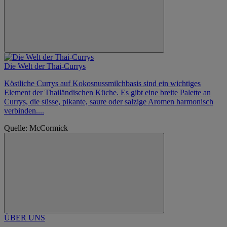
Die Welt der Thai-Currys
Köstliche Currys auf Kokosnussmilchbasis sind ein wichtiges
Element der Thailändischen Küche. Es gibt eine breite Palette an
Currys, die süsse, pikante, saure oder salzige Aromen harmonisch
verbinden....
Quelle: McCormick
ÜBER UNS