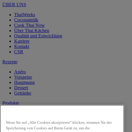
ÜBER UNS
ThaiWeeks
Coconutmilk
Cook Thai Now
Über Thai Kitchen
Qualität und Entwicklung
Karriere
Kontakt
CSR
Rezepte
Apéro
Vorspeise
Hauptgang
Dessert
Getränke
Produkte
Kokosnussmilch
Pasten
Wenn Sie auf „Alle Cookies akzeptieren“ klicken, stimmen Sie der
Reis & Nudeln
Speicherung von Cookies auf Ihrem Gerät zu, um die
Kochsaucen