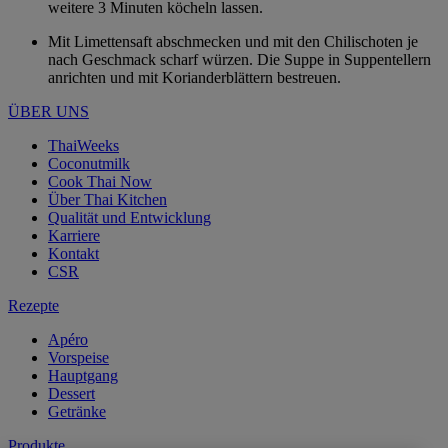
weitere 3 Minuten köcheln lassen.
Mit Limettensaft abschmecken und mit den Chilischoten je
nach Geschmack scharf würzen. Die Suppe in Suppentellern
anrichten und mit Korianderblättern bestreuen.
ÜBER UNS
ThaiWeeks
Coconutmilk
Cook Thai Now
Über Thai Kitchen
Qualität und Entwicklung
Karriere
Kontakt
CSR
Rezepte
Apéro
Vorspeise
Hauptgang
Dessert
Getränke
Produkte