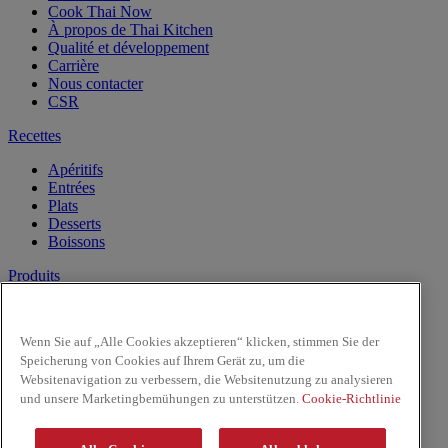
Cook Thai Now
À propos de Thai Kitchen
Qualité et développement
Carrière
Nous contacter
CSR
Recettes
Apéritifs
Entrées
Plats
Desserts
Boissons
Produits
Lait de Noix de Coco
Les Pâtes
Wenn Sie auf „Alle Cookies akzeptieren“ klicken, stimmen Sie der
Riz & Nouilles
Speicherung von Cookies auf Ihrem Gerät zu, um die
Sauces prêtes à l'emploi
Websitenavigation zu verbessern, die Websitenutzung zu analysieren
Sauces
und unsere Marketingbemühungen zu unterstützen.
Cookie-Richtlinie
Facebook
Youtube