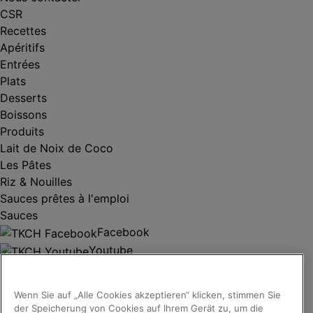
CSR
Recettes
Apéritifs
Entrées
Plats
Desserts
Boissons
Produits
Lait de Noix de Coco
Les Pâtes
Riz & Nouilles
Sauces prêtes à l'emploi
Sauces
Facebook
Youtube
Copyright © 2026 ThaiKitchen (McCormick & Company,
Inc). Tous droits réservés
Wenn Sie auf „Alle Cookies akzeptieren“ klicken, stimmen Sie
Règles de confidentialité
der Speicherung von Cookies auf Ihrem Gerät zu, um die