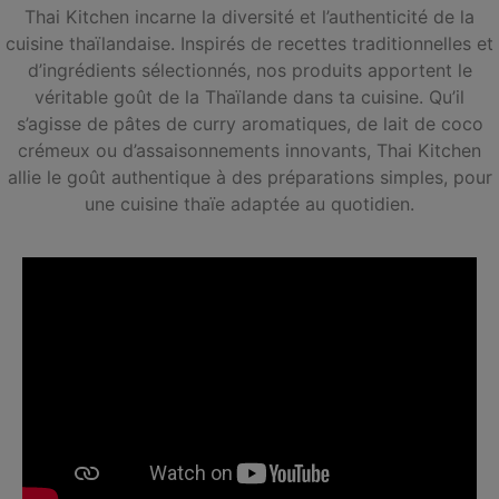
Thai Kitchen incarne la diversité et l’authenticité de la
cuisine thaïlandaise. Inspirés de recettes traditionnelles et
d’ingrédients sélectionnés, nos produits apportent le
véritable goût de la Thaïlande dans ta cuisine. Qu’il
s’agisse de pâtes de curry aromatiques, de lait de coco
crémeux ou d’assaisonnements innovants, Thai Kitchen
allie le goût authentique à des préparations simples, pour
une cuisine thaïe adaptée au quotidien.