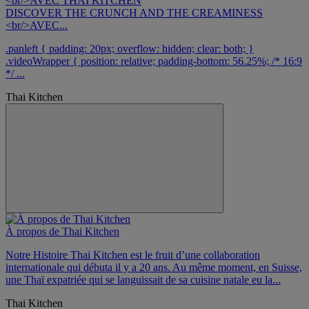
DISCOVER THE CRUNCH AND THE CREAMINESS
<br/>AVEC...
.panleft { padding: 20px; overflow: hidden; clear: both; }
.videoWrapper { position: relative; padding-bottom: 56.25%; /* 16:9
*/ ...
Thai Kitchen
À propos de Thai Kitchen
Notre Histoire Thai Kitchen est le fruit d’une collaboration
internationale qui débuta il y a 20 ans. Au même moment, en Suisse,
une Thaï expatriée qui se languissait de sa cuisine natale eu la...
Thai Kitchen