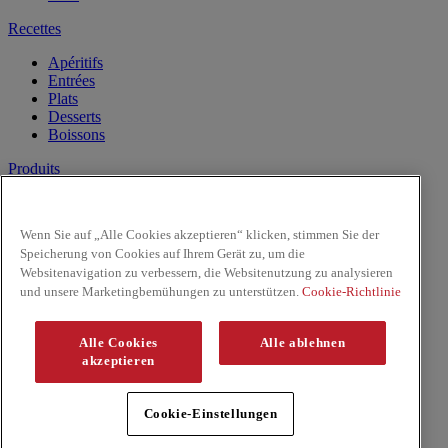
Recettes
Apéritifs
Entrées
Plats
Desserts
Boissons
Produits
Lait de Noix de Coco
Les Pâtes
Wenn Sie auf „Alle Cookies akzeptieren“ klicken, stimmen Sie der
Riz & Nouilles
Speicherung von Cookies auf Ihrem Gerät zu, um die
Sauces prêtes à l'emploi
Websitenavigation zu verbessern, die Websitenutzung zu analysieren
Sauces
und unsere Marketingbemühungen zu unterstützen.
Cookie-Richtlinie
Facebook
Youtube
Alle Cookies
Alle ablehnen
Copyright © 2026 ThaiKitchen (McCormick & Company, Inc).
akzeptieren
Tous droits réservés
Règles de confidentialité
Cookie-Einstellungen
Politique relative aux cookies