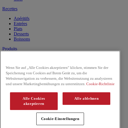
Recettes
Apéritifs
Entrées
Plats
Desserts
Boissons
Produits
Lait de Noix de Coco
Les Pâtes
Wenn Sie auf „Alle Cookies akzeptieren“ klicken, stimmen Sie der
Riz & Nouilles
Speicherung von Cookies auf Ihrem Gerät zu, um die
Sauces prêtes à l'emploi
Websitenavigation zu verbessern, die Websitenutzung zu analysieren
Sauces
und unsere Marketingbemühungen zu unterstützen.
Cookie-Richtlinie
Facebook
Youtube
Alle Cookies
Alle ablehnen
Copyright © 2026 ThaiKitchen (McCormick & Company, Inc).
akzeptieren
Tous droits réservés
Règles de confidentialité
Cookie-Einstellungen
Politique relative aux cookies