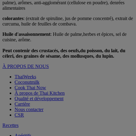
palme), arômes, anti-agglomérant (cellulose en poudre), denrées
alimentaires
colorantes
: (extrait de spiruline, jus de pomme concentré), extrait de
curcuma, huile de feuilles de combava.
Huile d'assaisonnement
: Huile de palme,herbes et épices, sel de
cuisine, arôme.
Peut contenir des crustacés, des oeufs,du poisson, du lait, du
céleri, des graines de sésame, des mollusques, du lupin.
À PROPOS DE NOUS
ThaiWeeks
Coconutmilk
Cook Thai Now
À propos de Thai Kitchen
Qualité et développement
Carrière
Nous contacter
CSR
Recettes
Apéritifs