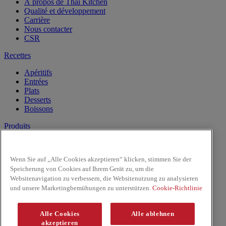
À propos de Thai Kitchen
Qualité et développement
Carrière
Nous contacter
CSR
Recettes
Apéritifs
Entrées
Plats
Desserts
Boissons
Produits
Lait de Noix de Coco
Les Pâtes
Wenn Sie auf „Alle Cookies akzeptieren“ klicken, stimmen Sie der
Riz & Nouilles
Speicherung von Cookies auf Ihrem Gerät zu, um die
Sauces prêtes à l'emploi
Websitenavigation zu verbessern, die Websitenutzung zu analysieren
Sauces
und unsere Marketingbemühungen zu unterstützen.
Cookie-Richtlinie
Facebook
Youtube
Alle Cookies
Alle ablehnen
Copyright © 2026 ThaiKitchen (McCormick & Company, Inc).
akzeptieren