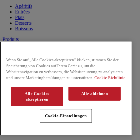
Apéritifs
Entrées
Plats
Desserts
Boissons
Produits
Lait de Noix de Coco
Les Pâtes
Wenn Sie auf „Alle Cookies akzeptieren“ klicken, stimmen Sie der
Riz & Nouilles
Speicherung von Cookies auf Ihrem Gerät zu, um die
Sauces prêtes à l'emploi
Websitenavigation zu verbessern, die Websitenutzung zu analysieren
Sauces
und unsere Marketingbemühungen zu unterstützen.
Cookie-Richtlinie
Facebook
Youtube
Alle Cookies
Alle ablehnen
Copyright © 2026 ThaiKitchen (McCormick & Company, Inc).
akzeptieren
Tous droits réservés
Règles de confidentialité
Cookie-Einstellungen
Politique relative aux cookies
Mentions Légales
Plan du Site