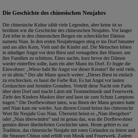
Die Geschichte des chinesischen Neujahrs
Die chinesische Kultur zählt viele Legenden, aber keine ist so
berühmt wie die Geschichte des chinesischen Neujahrs. Vor langer
Zeit lebte in den chinesischen Bergen ein schrecklicher Dämon
namens Nian. In den ersten Neujahrstagen stieg er ins Dorf hinunter
und ass alles Korn, Vieh und die Kinder auf. Die Menschen lebten
in ständiger Angst vor dem Biest und vernagelten ihre Häuser, um
ihre Familien zu schützen. Eines nachts, kurz bevor der Dämon
wieder eintreffen sollte, kam ein alter Mann ins Dorf. Er fragte die
Einwohner: „Wieso habt Ihr Angst vor dieser Kreatur? Ihr seid viele,
er ist allein.“ Der alte Mann sprach weiter: „Dieses Biest ist einfach
zu erschrecken, es hasst die Farbe Rot. Es hat Angst vor lauten
Geräuschen und fremden Gestalten. Verteilt diese Nacht rote Farbe
über dem Dorf und macht Lärm mit Trommelmusik und Feuerwerk.
Zieht den Kindern Masken über und lasst sie zum Schutz Lampions
tragen.“ Die Dorfbewohner taten, was Ihnen der Mann geraten hatte
und Nian kam nie wieder. Aus diesem Grund heisst das chinesische
Wort für Neujahr Guo Nian. Übersetzt heisst es „Nian übergehen“
oder „Nian überwinden“ und ist genau das, was die Dorfbewohner
gemäss dieser überlieferten Geschichte taten. Heute gehört es zur
Tradition, das chinesische Neujahr mit roten Girlanden zu feiern und
die Strassen Chinas sind erfüllt von Musik und Feuerwerk. Zudem