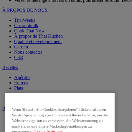
Verser le mélange à travers un tamis, puis laisser refroidir. Décor
À PROPOS DE NOUS
ThaiWeeks
Coconutmilk
Cook Thai Now
À propos de Thai Kitchen
Qualité et développement
Carrière
Nous contacter
CSR
Recettes
Apéritifs
Entrées
Plats
Desserts
Boissons
Produits
Wenn Sie auf „Alle Cookies akzeptieren“ klicken, stimmen
Sie der Speicherung von Cookies auf Ihrem Gerät zu, um die
Lait de Noix de Coco
Websitenavigation zu verbessern, die Websitenutzung zu
Les Pâtes
analysieren und unsere Marketingbemühungen zu
Riz & Nouilles
unterstützen.
Cookie-Richtlinie