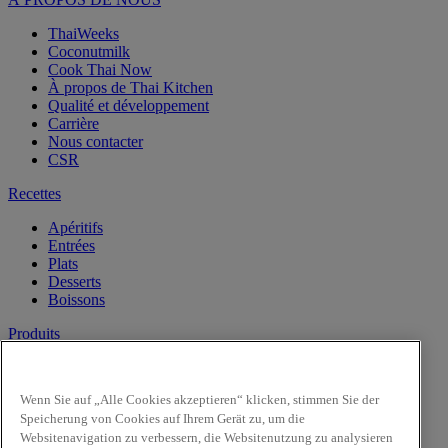
ThaiWeeks
Coconutmilk
Cook Thai Now
À propos de Thai Kitchen
Qualité et développement
Carrière
Nous contacter
CSR
Recettes
Apéritifs
Entrées
Plats
Desserts
Boissons
Produits
Lait de Noix de Coco
Les Pâtes
Wenn Sie auf „Alle Cookies akzeptieren“ klicken, stimmen Sie der
Riz & Nouilles
Speicherung von Cookies auf Ihrem Gerät zu, um die
Sauces prêtes à l'emploi
Websitenavigation zu verbessern, die Websitenutzung zu analysieren
Sauces