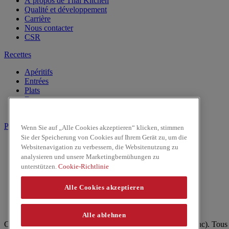
À propos de Thai Kitchen
Qualité et développement
Carrière
Nous contacter
CSR
Recettes
Apéritifs
Entrées
Plats
Desserts
Boissons
Produits
Wenn Sie auf „Alle Cookies akzeptieren“ klicken, stimmen
Sie der Speicherung von Cookies auf Ihrem Gerät zu, um die
Lait de Noix de Coco
Websitenavigation zu verbessern, die Websitenutzung zu
Les Pâtes
analysieren und unsere Marketingbemühungen zu
Riz & Nouilles
unterstützen.
Cookie-Richtlinie
Sauces prêtes à l'emploi
Sauces
Alle Cookies akzeptieren
Facebook
Youtube
Alle ablehnen
Copyright © 2026 ThaiKitchen (McCormick & Company, Inc). Tous d