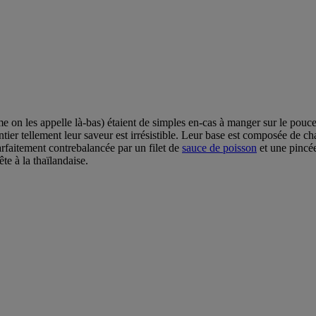
e on les appelle là-bas) étaient de simples en-cas à manger sur le pouc
ntier tellement leur saveur est irrésistible. Leur base est composée de 
parfaitement contrebalancée par un filet de
sauce de poisson
et une pincée
te à la thaïlandaise.