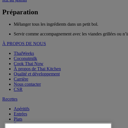
Préparation
Mélanger tous les ingrédients dans un petit bol.
Servir comme accompagnement avec les viandes grillées ou n’im
À PROPOS DE NOUS
ThaiWeeks
Coconutmilk
Cook Thai Now
À propos de Thai Kitchen
Qualité et développement
Carrière
Nous contacter
CSR
Recettes
Apéritifs
Entrées
Plats
Desserts