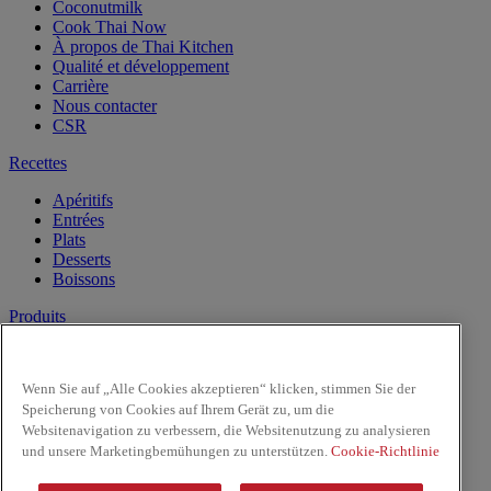
Coconutmilk
Cook Thai Now
À propos de Thai Kitchen
Qualité et développement
Carrière
Nous contacter
CSR
Recettes
Apéritifs
Entrées
Plats
Desserts
Boissons
Produits
Lait de Noix de Coco
Les Pâtes
Wenn Sie auf „Alle Cookies akzeptieren“ klicken, stimmen Sie der
Riz & Nouilles
Speicherung von Cookies auf Ihrem Gerät zu, um die
Sauces prêtes à l'emploi
Websitenavigation zu verbessern, die Websitenutzung zu analysieren
Sauces
und unsere Marketingbemühungen zu unterstützen.
Cookie-Richtlinie
Facebook
Youtube