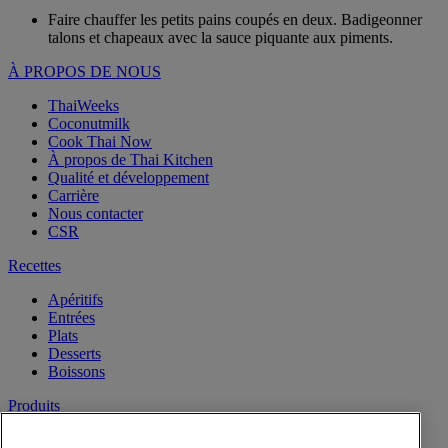
Faire chauffer les petits pains coupés en deux. Badigeonner
talons et chapeaux avec la sauce piquante aux piments.
À PROPOS DE NOUS
ThaiWeeks
Coconutmilk
Cook Thai Now
À propos de Thai Kitchen
Qualité et développement
Carrière
Nous contacter
CSR
Recettes
Apéritifs
Entrées
Plats
Desserts
Boissons
Produits
Lait de Noix de Coco