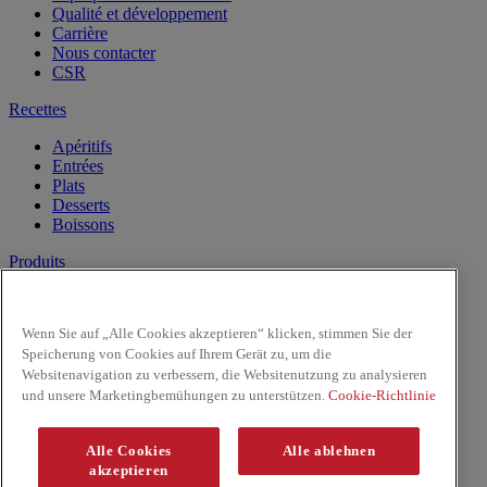
Qualité et développement
Carrière
Nous contacter
CSR
Recettes
Apéritifs
Entrées
Plats
Desserts
Boissons
Produits
Lait de Noix de Coco
Les Pâtes
Wenn Sie auf „Alle Cookies akzeptieren“ klicken, stimmen Sie der
Riz & Nouilles
Speicherung von Cookies auf Ihrem Gerät zu, um die
Sauces prêtes à l'emploi
Websitenavigation zu verbessern, die Websitenutzung zu analysieren
Sauces
und unsere Marketingbemühungen zu unterstützen.
Cookie-Richtlinie
Facebook
Youtube
Alle Cookies
Alle ablehnen
Copyright © 2026 ThaiKitchen (McCormick & Company, Inc).
akzeptieren